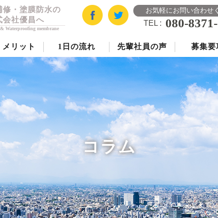
補修・塗膜防水の
お気軽にお問い合わせ
式会社優昌へ
080-8371
TEL
 & Waterproofing membrane
くメリット
1日の流れ
先輩社員の声
募集要
コラム